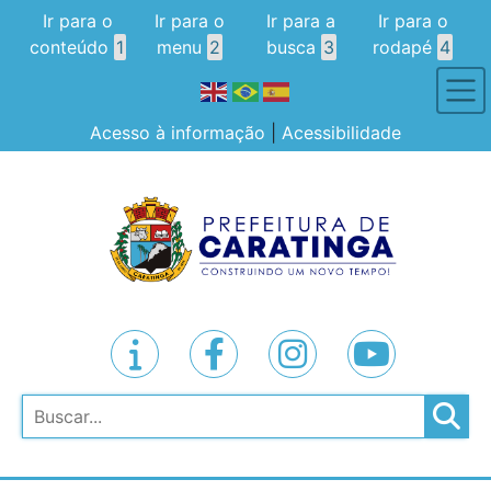
Ir para o
Ir para o
Ir para a
Ir para o
conteúdo
1
menu
2
busca
3
rodapé
4
Acesso à informação
|
Acessibilidade
Pesquisar