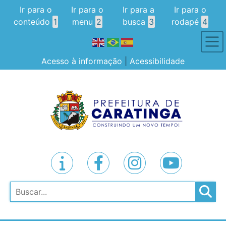
Ir para o
Ir para o
Ir para a
Ir para o
conteúdo
1
menu
2
busca
3
rodapé
4
Acesso à informação
|
Acessibilidade
Pesquisar