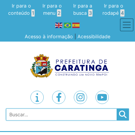
Ir para o
Ir para o
Ir para a
Ir para o
conteúdo
1
menu
2
busca
3
rodapé
4
Acesso à informação
|
Acessibilidade
Pesquisar