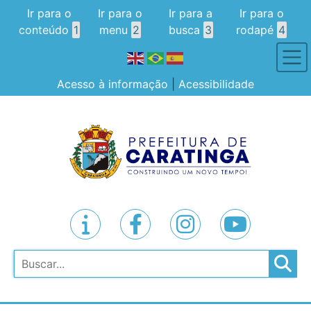
Ir para o
Ir para o
Ir para a
Ir para o
conteúdo
1
menu
2
busca
3
rodapé
4
Acesso à informação
|
Acessibilidade
Pesquisar