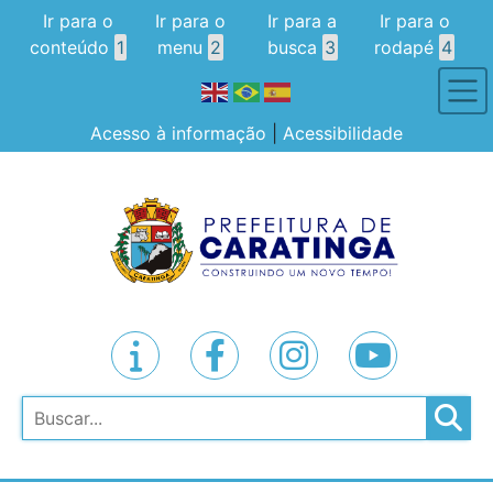
Ir para o
Ir para o
Ir para a
Ir para o
conteúdo
1
menu
2
busca
3
rodapé
4
Acesso à informação
|
Acessibilidade
Pesquisar