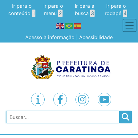
Ir para o
Ir para o
Ir para a
Ir para o
conteúdo
1
menu
2
busca
3
rodapé
4
Acesso à informação
|
Acessibilidade
Pesquisar