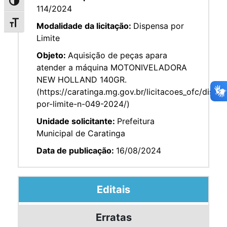
Alternar alto contraste
114/2024
Alternar tamanho da fonte
Modalidade da licitação:
Dispensa por
Limite
Objeto:
Aquisição de peças apara
atender a máquina MOTONIVELADORA
NEW HOLLAND 140GR.
(https://caratinga.mg.gov.br/licitacoes_ofc/dispe
por-limite-n-049-2024/)
Unidade solicitante:
Prefeitura
Municipal de Caratinga
Data de publicação:
16/08/2024
Editais
Erratas