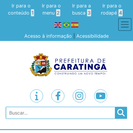
Ir para o
Ir para o
Ir para a
Ir para o
conteúdo
1
menu
2
busca
3
rodapé
4
Acesso à informação
|
Acessibilidade
Pesquisar