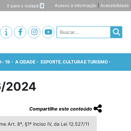
Acesso à informação
|
Acessibilidade
Ir para o rodapé
4
Pesquisar
 - 19
A CIDADE
ESPORTE, CULTURA E TURISMO
6/2024
Compartilhe este conteúdo
 Art. 8º, §1º Inciso IV, da Lei 12.527/11