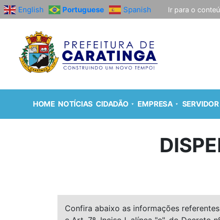
English
Portuguese
Spanish
Ir para o conte
HOME
NOTÍCIAS
CIDADÃO
EMPRESA
SERVIDOR
DISPE
Confira abaixo as informações referentes 
e Art. 7º, Inciso I, alínea "e", do Decreto n