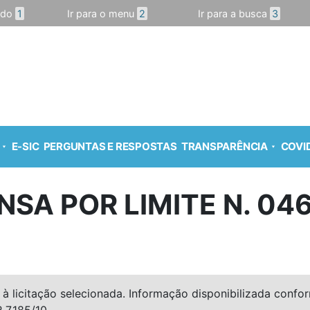
údo
1
Ir para o menu
2
Ir para a busca
3
E-SIC
PERGUNTAS E RESPOSTAS
TRANSPARÊNCIA
COVID
NSA POR LIMITE N. 04
à licitação selecionada. Informação disponibilizada conforme
º 7.185/10.