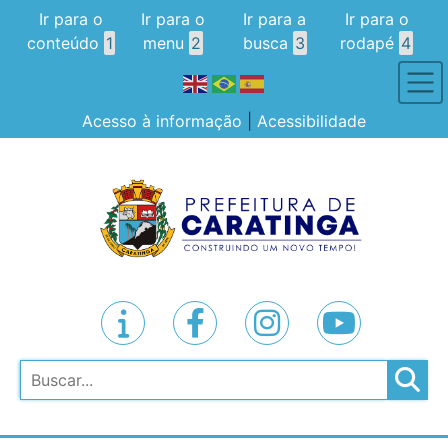
Ir para o
Ir para o
Ir para a
Ir para o
conteúdo
1
menu
2
busca
3
rodapé
4
Acesso à informação
|
Acessibilidade
Pesquisar