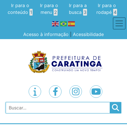
Ir para o
Ir para o
Ir para a
Ir para o
conteúdo
1
menu
2
busca
3
rodapé
4
Acesso à informação
|
Acessibilidade
Pesquisar