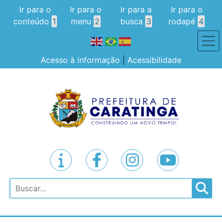
Ir para o
Ir para o
Ir para a
Ir para o
conteúdo
1
menu
2
busca
3
rodapé
4
Acesso à informação
|
Acessibilidade
Pesquisar