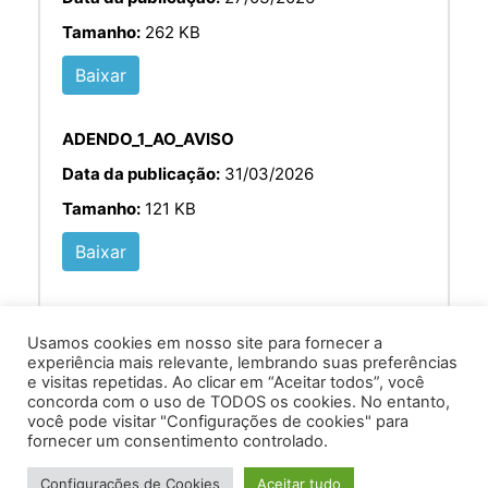
Tamanho:
262 KB
Baixar
ADENDO_1_AO_AVISO
Data da publicação:
31/03/2026
Tamanho:
121 KB
Baixar
Usamos cookies em nosso site para fornecer a
experiência mais relevante, lembrando suas preferências
e visitas repetidas. Ao clicar em “Aceitar todos”, você
concorda com o uso de TODOS os cookies. No entanto,
você pode visitar "Configurações de cookies" para
Av. Prof. Armando Alves da Silva, nº 1950 - Zacarias,
fornecer um consentimento controlado.
Caratinga - MG - 35302-403 / Tel: (33) 3329 8000
Configurações de Cookies
Aceitar tudo