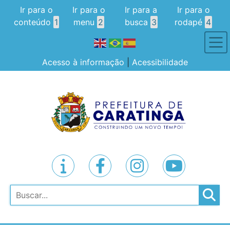
Ir para o
Ir para o
Ir para a
Ir para o
conteúdo
1
menu
2
busca
3
rodapé
4
Acesso à informação
|
Acessibilidade
Pesquisar