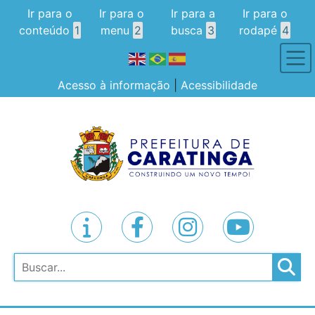
Ir para o
Ir para o
Ir para a
Ir para o
conteúdo
1
menu
2
busca
3
rodapé
4
Acesso à informação
|
Acessibilidade
Pesquisar