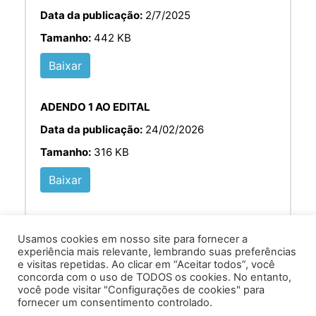
Data da publicação:
2/7/2025
Tamanho:
442 KB
Baixar
ADENDO 1 AO EDITAL
Data da publicação:
24/02/2026
Tamanho:
316 KB
Baixar
Usamos cookies em nosso site para fornecer a
experiência mais relevante, lembrando suas preferências
e visitas repetidas. Ao clicar em “Aceitar todos”, você
concorda com o uso de TODOS os cookies. No entanto,
você pode visitar "Configurações de cookies" para
Av. Prof. Armando Alves da Silva, nº 1950 - Zacarias,
fornecer um consentimento controlado.
Caratinga - MG - 35302-403 / Tel: (33) 3329 8000