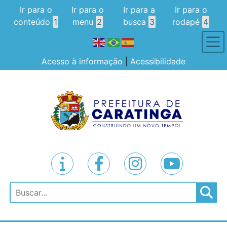
Ir para o
Ir para o
Ir para a
Ir para o
conteúdo
1
menu
2
busca
3
rodapé
4
Acesso à informação
|
Acessibilidade
Pesquisar