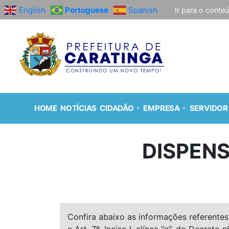
English
Portuguese
Spanish
Ir para o conte
HOME
NOTÍCIAS
CIDADÃO
EMPRESA
SERVIDOR
DISPENS
Confira abaixo as informações referentes 
e Art. 7º, Inciso I, alínea "e", do Decreto n