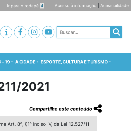
Acesso à informação
|
Acessibilidade
Ir para o rodapé
4
Pesquisar
 - 19
A CIDADE
ESPORTE, CULTURA E TURISMO
211/2021
Compartilhe este conteúdo
 Art. 8º, §1º Inciso IV, da Lei 12.527/11