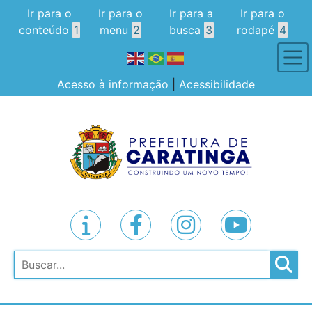
Ir para o
Ir para o
Ir para a
Ir para o
conteúdo
1
menu
2
busca
3
rodapé
4
Acesso à informação
|
Acessibilidade
Pesquisar