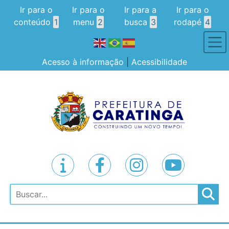
Ir para o
Ir para o
Ir para a
Ir para o
conteúdo
1
menu
2
busca
3
rodapé
4
Acesso à informação
|
Acessibilidade
Pesquisar