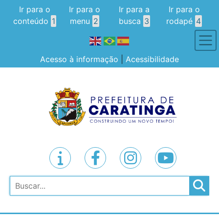
Ir para o
Ir para o
Ir para a
Ir para o
conteúdo
1
menu
2
busca
3
rodapé
4
Acesso à informação
|
Acessibilidade
Pesquisar