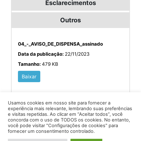
Esclarecimentos
Outros
04_-_AVISO_DE_DISPENSA_assinado
Data da publicação:
22/11/2023
Tamanho:
479 KB
Baixar
Usamos cookies em nosso site para fornecer a
experiência mais relevante, lembrando suas preferências
e visitas repetidas. Ao clicar em “Aceitar todos”, você
concorda com o uso de TODOS os cookies. No entanto,
você pode visitar "Configurações de cookies" para
Av. Prof. Armando Alves da Silva, nº 1950 - Zacarias,
fornecer um consentimento controlado.
Caratinga - MG - 35302-403 / Tel: (33) 3329 8000