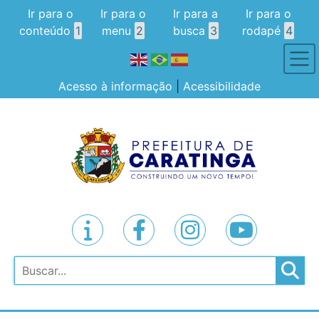
Ir para o
Ir para o
Ir para a
Ir para o
conteúdo
1
menu
2
busca
3
rodapé
4
Acesso à informação
|
Acessibilidade
Pesquisar