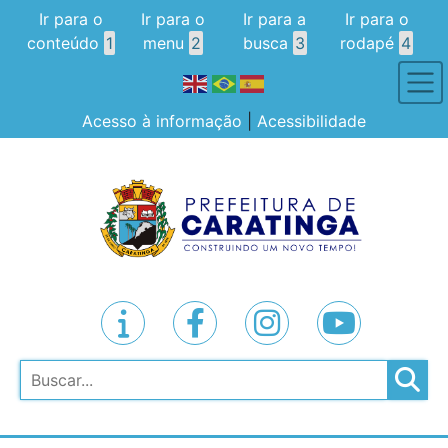
Ir para o
Ir para o
Ir para a
Ir para o
conteúdo
1
menu
2
busca
3
rodapé
4
Acesso à informação
|
Acessibilidade
Pesquisar