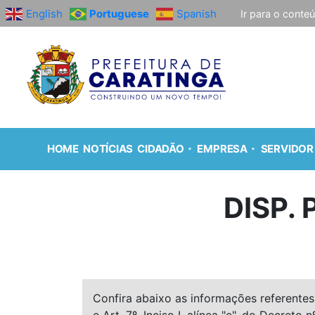
English
Portuguese
Spanish
Ir para o conte
HOME
NOTÍCIAS
CIDADÃO
EMPRESA
SERVIDOR
DISP.
Confira abaixo as informações referentes 
e Art. 7º, Inciso I, alínea "e", do Decreto n