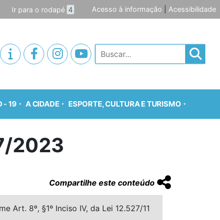
Acesso à informação
|
Acessibilidade
Ir para o rodapé
4
Pesquisar
 - 19
A CIDADE
ESPORTE, CULTURA E TURISMO
7/2023
Compartilhe este conteúdo
 Art. 8º, §1º Inciso IV, da Lei 12.527/11