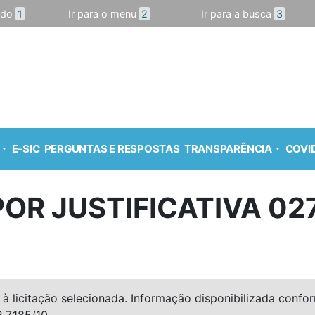
údo
1
Ir para o menu
2
Ir para a busca
3
E-SIC
PERGUNTAS E RESPOSTAS
TRANSPARÊNCIA
COVID
 POR JUSTIFICATIVA 02
à licitação selecionada. Informação disponibilizada conforme
º 7.185/10.