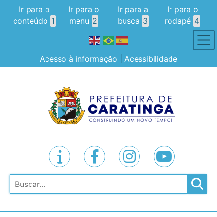
Ir para o
Ir para o
Ir para a
Ir para o
conteúdo
1
menu
2
busca
3
rodapé
4
Acesso à informação
|
Acessibilidade
Pesquisar