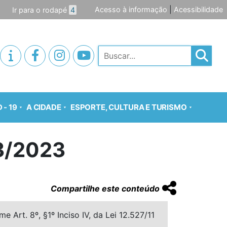
Acesso à informação
|
Acessibilidade
Ir para o rodapé
4
Pesquisar
 - 19
A CIDADE
ESPORTE, CULTURA E TURISMO
3/2023
Compartilhe este conteúdo
 Art. 8º, §1º Inciso IV, da Lei 12.527/11