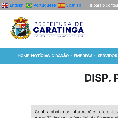
English
Portuguese
Spanish
Ir para o conte
HOME
NOTÍCIAS
CIDADÃO
EMPRESA
SERVIDOR
DISP.
Confira abaixo as informações referentes 
e Art. 7º, Inciso I, alínea "e", do Decreto n