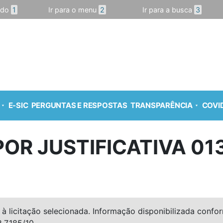
údo
1
Ir para o menu
2
Ir para a busca
3
E-SIC
PERGUNTAS E RESPOSTAS
TRANSPARÊNCIA
COVID
 POR JUSTIFICATIVA 01
à licitação selecionada. Informação disponibilizada conforme
º 7.185/10.