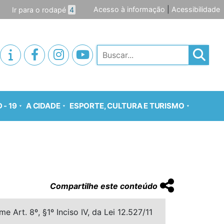
Acesso à informação
|
Acessibilidade
Ir para o rodapé
4
Pesquisar
 - 19
A CIDADE
ESPORTE, CULTURA E TURISMO
Compartilhe este conteúdo
 Art. 8º, §1º Inciso IV, da Lei 12.527/11