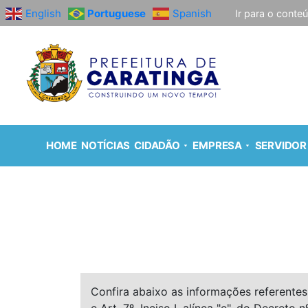
English
Portuguese
Spanish
Ir para o conte
HOME
NOTÍCIAS
CIDADÃO
EMPRESA
SERVIDOR
Confira abaixo as informações referentes 
e Art. 7º, Inciso I, alínea "e", do Decreto n