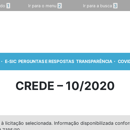
údo
1
Ir para o menu
2
Ir para a busca
3
E-SIC
PERGUNTAS E RESPOSTAS
TRANSPARÊNCIA
COVID
CREDE – 10/2020
à licitação selecionada. Informação disponibilizada conforme
º 7.185/10.