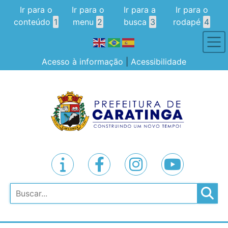
Ir para o
Ir para o
Ir para a
Ir para o
conteúdo
1
menu
2
busca
3
rodapé
4
Acesso à informação
|
Acessibilidade
Pesquisar