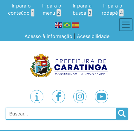
Ir para o
Ir para o
Ir para a
Ir para o
conteúdo
1
menu
2
busca
3
rodapé
4
Acesso à informação
|
Acessibilidade
Pesquisar