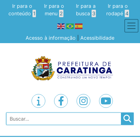
Ir para o
Ir para o
Ir para a
Ir para o
conteúdo
1
menu
2
busca
3
rodapé
4
Acesso à informação
|
Acessibilidade
Pesquisar