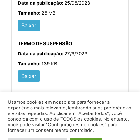
Data da publicação:
25/06/2023
Tamanho:
26 MB
Baixar
TERMO DE SUSPENSÃO
Data da publicação:
27/6/2023
Tamanho:
139 KB
Baixar
Usamos cookies em nosso site para fornecer a
experiência mais relevante, lembrando suas preferências
e visitas repetidas. Ao clicar em “Aceitar todos”, você
concorda com o uso de TODOS os cookies. No entanto,
você pode visitar "Configurações de cookies" para
Av. Prof. Armando Alves da Silva, nº 1950 - Zacarias,
fornecer um consentimento controlado.
Caratinga - MG - 35302-403 / Tel: (33) 3329 8000