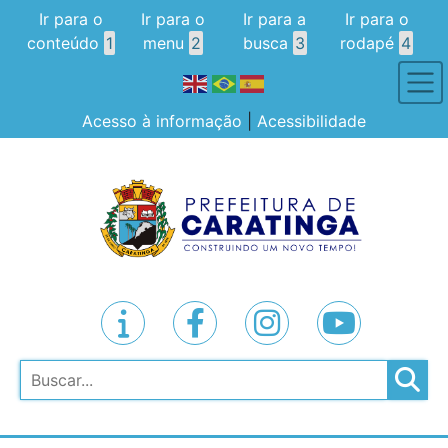
Ir para o
Ir para o
Ir para a
Ir para o
conteúdo
1
menu
2
busca
3
rodapé
4
Acesso à informação
|
Acessibilidade
Pesquisar