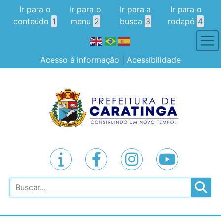
Ir para o
Ir para o
Ir para a
Ir para o
conteúdo
1
menu
2
busca
3
rodapé
4
Acesso à informação
|
Acessibilidade
Pesquisar