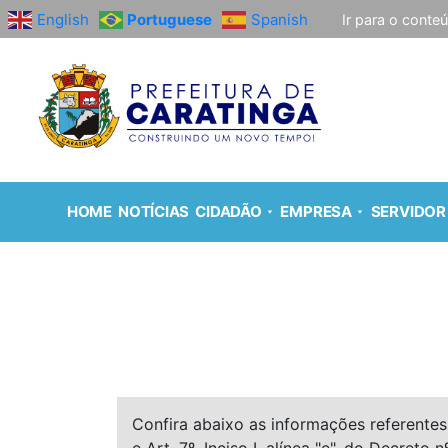
English
Portuguese
Spanish
Ir para o conte
HOME
NOTÍCIAS
CIDADÃO
EMPRESA
SERVIDOR
Confira abaixo as informações referentes 
e Art. 7º, Inciso I, alínea "e", do Decreto n