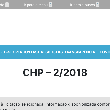
údo
1
Ir para o menu
2
Ir para a busca
3
E-SIC
PERGUNTAS E RESPOSTAS
TRANSPARÊNCIA
COVID
CHP – 2/2018
à licitação selecionada. Informação disponibilizada conforme
º 7.185/10.