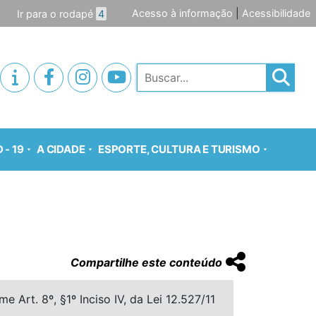
Acesso à informação
|
Acessibilidade
Ir para o rodapé
4
Pesquisar
 - 19
A CIDADE
ESPORTE, CULTURA E TURISMO
Compartilhe este conteúdo
 Art. 8º, §1º Inciso IV, da Lei 12.527/11