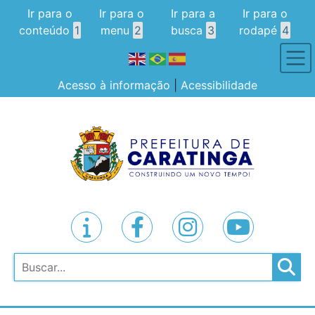
Ir para o
Ir para o
Ir para a
Ir para o
conteúdo
1
menu
2
busca
3
rodapé
4
Acesso à informação
|
Acessibilidade
Pesquisar