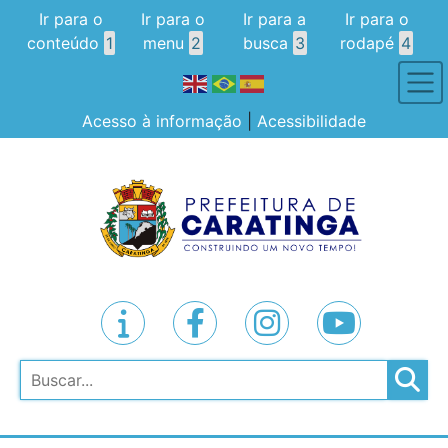
Ir para o
Ir para o
Ir para a
Ir para o
conteúdo
1
menu
2
busca
3
rodapé
4
Acesso à informação
|
Acessibilidade
Pesquisar