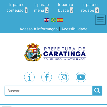
Ir para o
Ir para o
Ir para a
Ir para o
conteúdo
1
menu
2
busca
3
rodapé
4
Acesso à informação
|
Acessibilidade
Pesquisar