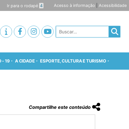
Acesso à informação
|
Acessibilidade
Ir para o rodapé
4
Pesquisar
 - 19
A CIDADE
ESPORTE, CULTURA E TURISMO
Compartilhe este conteúdo