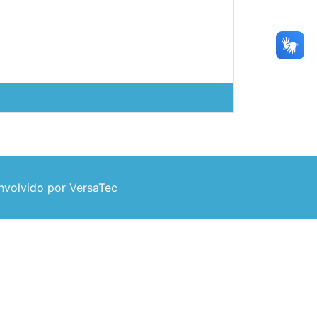
volvido por VersaTec