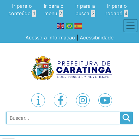
Ir para o
Ir para o
Ir para a
Ir para o
conteúdo
1
menu
2
busca
3
rodapé
4
Acesso à informação
|
Acessibilidade
Pesquisar