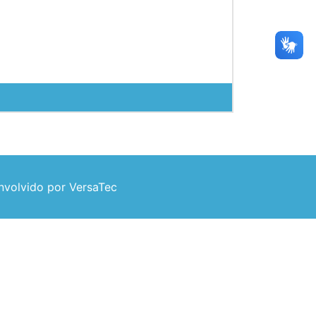
volvido por VersaTec