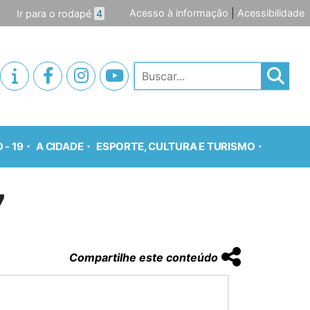
Acesso à informação
|
Acessibilidade
Ir para o rodapé
4
Pesquisar
 - 19
A CIDADE
ESPORTE, CULTURA E TURISMO
7
Compartilhe este conteúdo