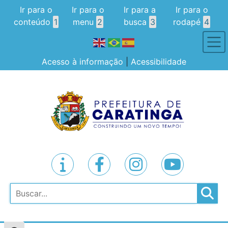
Ir para o
Ir para o
Ir para a
Ir para o
conteúdo
1
menu
2
busca
3
rodapé
4
Acesso à informação
|
Acessibilidade
Pesquisar