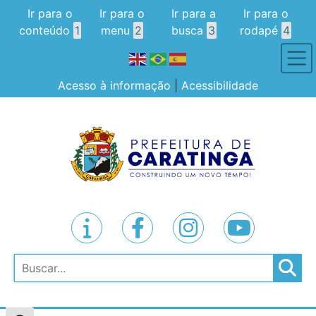
Ir para o
Ir para o
Ir para a
Ir para o
conteúdo
1
menu
2
busca
3
rodapé
4
Acesso à informação
|
Acessibilidade
Pesquisar