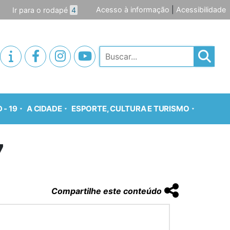
Acesso à informação
|
Acessibilidade
Ir para o rodapé
4
Pesquisar
 - 19
A CIDADE
ESPORTE, CULTURA E TURISMO
7
Compartilhe este conteúdo