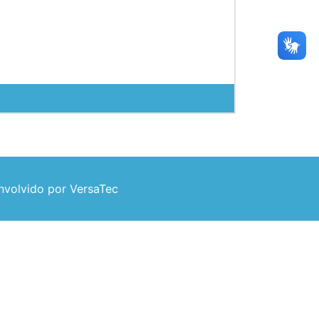
volvido por VersaTec