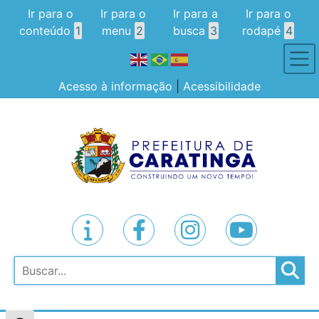
Ir para o
Ir para o
Ir para a
Ir para o
conteúdo
1
menu
2
busca
3
rodapé
4
Acesso à informação
|
Acessibilidade
Pesquisar