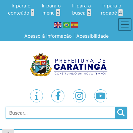
Ir para o
Ir para o
Ir para a
Ir para o
conteúdo
1
menu
2
busca
3
rodapé
4
Acesso à informação
|
Acessibilidade
Pesquisar