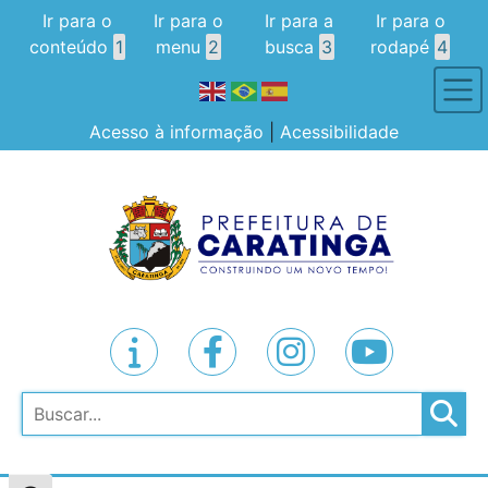
Ir para o
Ir para o
Ir para a
Ir para o
conteúdo
1
menu
2
busca
3
rodapé
4
Acesso à informação
|
Acessibilidade
Pesquisar