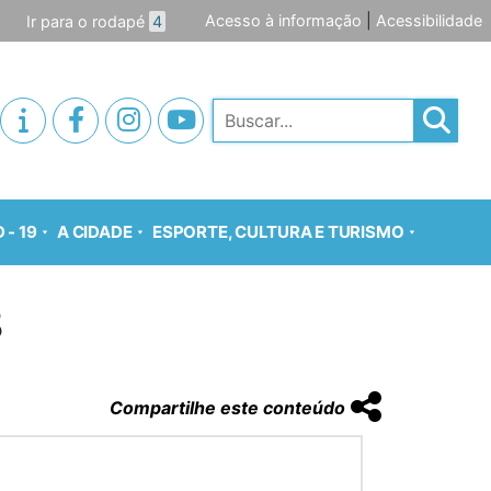
Acesso à informação
|
Acessibilidade
Ir para o rodapé
4
Pesquisar
 - 19
A CIDADE
ESPORTE, CULTURA E TURISMO
8
Compartilhe este conteúdo