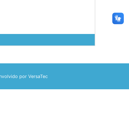
volvido por VersaTec