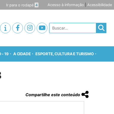
Acesso à informação
|
Acessibilidade
Ir para o rodapé
4
Pesquisar
 - 19
A CIDADE
ESPORTE, CULTURA E TURISMO
8
Compartilhe este conteúdo