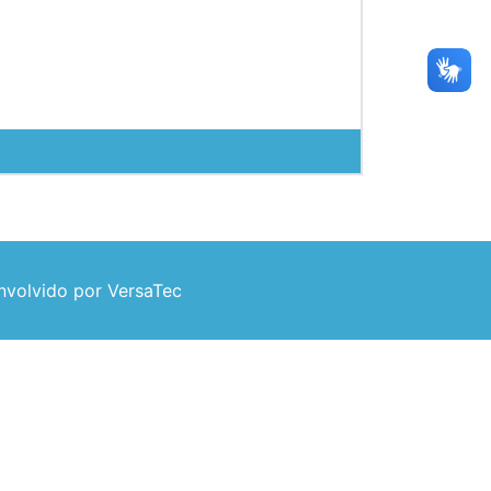
volvido por VersaTec