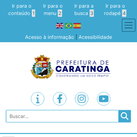
Ir para o
Ir para o
Ir para a
Ir para o
conteúdo
1
menu
2
busca
3
rodapé
4
Acesso à informação
|
Acessibilidade
Pesquisar