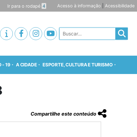
Acesso à informação
|
Acessibilidade
Ir para o rodapé
4
Pesquisar
 - 19
A CIDADE
ESPORTE, CULTURA E TURISMO
8
Compartilhe este conteúdo