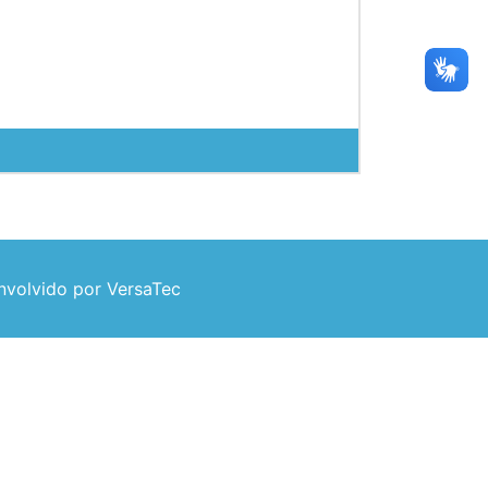
volvido por VersaTec