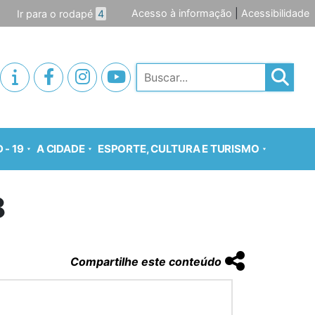
Acesso à informação
|
Acessibilidade
Ir para o rodapé
4
Pesquisar
 - 19
A CIDADE
ESPORTE, CULTURA E TURISMO
8
Compartilhe este conteúdo