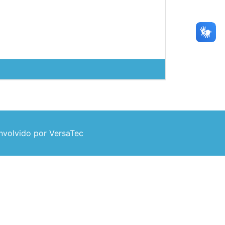
volvido por VersaTec