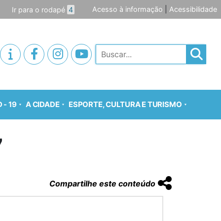
Acesso à informação
|
Acessibilidade
Ir para o rodapé
4
Pesquisar
 - 19
A CIDADE
ESPORTE, CULTURA E TURISMO
7
Compartilhe este conteúdo