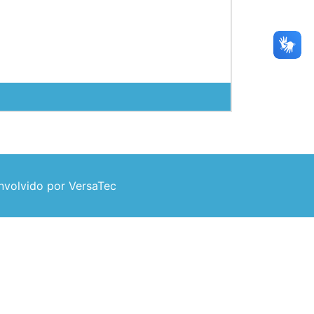
volvido por VersaTec