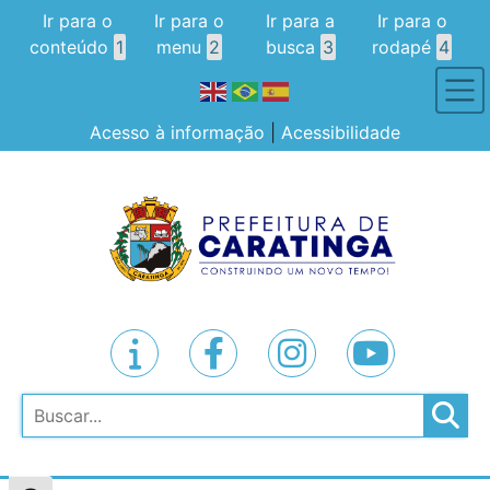
Ir para o
Ir para o
Ir para a
Ir para o
conteúdo
1
menu
2
busca
3
rodapé
4
Acesso à informação
|
Acessibilidade
Pesquisar