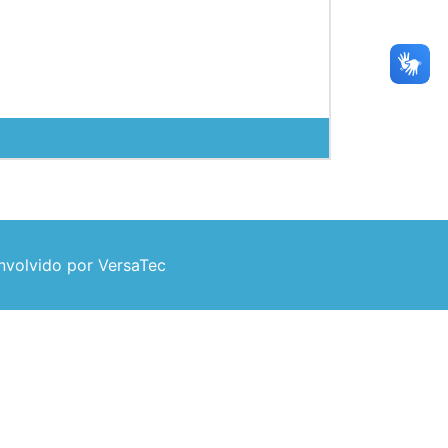
volvido por VersaTec