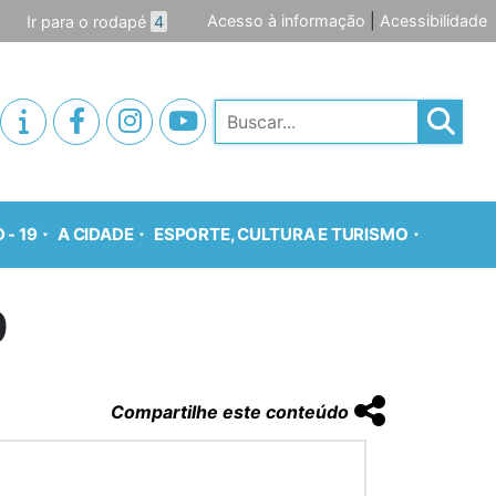
Acesso à informação
|
Acessibilidade
Ir para o rodapé
4
Pesquisar
 - 19
A CIDADE
ESPORTE, CULTURA E TURISMO
9
Compartilhe este conteúdo